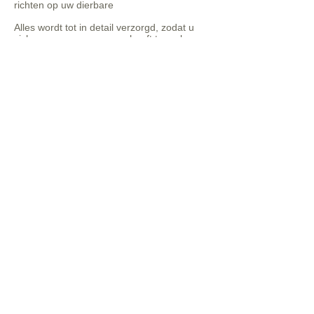
richten op uw dierbare
Alles wordt tot in detail verzorgd, zodat u
zich nergens zorgen over hoeft te maken.
Ook na het afscheid blijven
we nabij
Enkele weken
na de uitvaart
nemen we
opnieuw contact met u op.
We helpen u met:
dankbetuigingen
nazorg
eventueel contact met
rouwbegeleiding
praktische zaken wanneer u dat fijn vindt
Niemand hoeft er na het afscheid opeens
alleen voor te staan.
Waarom families voor Cadens
uitvaartzorg kiezen