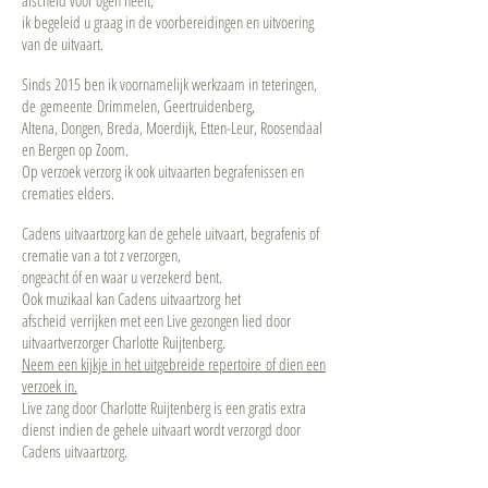
afscheid voor ogen heeft;
ik begeleid u graag in de voorbereidingen en uitvoering
van de uitvaart.
Sinds 2015 ben ik voornamelijk werkzaam in teteringen,
de gemeente Drimmelen, Geertruidenberg,
Altena, Dongen, Breda, Moerdijk, Etten-Leur, Roosendaal
en Bergen op Zoom.
Op verzoek verzorg ik ook uitvaarten begrafenissen en
crematies elders.
Cadens uitvaartzorg kan de gehele uitvaart, begrafenis of
crematie van a tot z verzorgen,
ongeacht óf en waar u verzekerd bent.
Ook muzikaal kan Cadens uitvaartzorg het
afscheid verrijken met een Live gezongen lied door
uitvaartverzorger Charlotte Ruijtenberg.
Neem een kijkje in het uitgebreide repertoire of dien een
verzoek in.
Live zang door Charlotte Ruijtenberg is een gratis extra
dienst indien de gehele uitvaart wordt verzorgd door
Cadens uitvaartzorg.