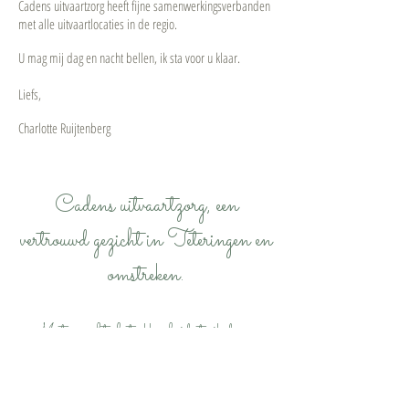
Cadens uitvaartzorg heeft fijne samenwerkingsverbanden
met alle uitvaartlocaties in de regio.
U mag mij dag en nacht bellen, ik sta voor u klaar.
Liefs,
Charlotte Ruijtenberg
Cadens uitvaartzorg, een
vertrouwd gezicht in Teteringen en
omstreken.
Met oprechte betrokkenheid sta ik dag en
nacht voor u klaar om
in alle rust, ruimte en tijd een persoonlijk en